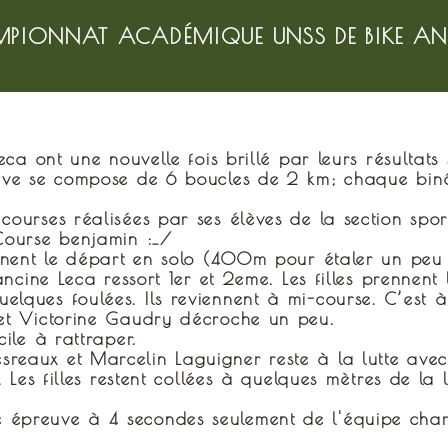
PIONNAT ACADÉMIQUE UNSS DE BIKE AN
Leca ont une nouvelle fois brillé par leurs résulta
euve se compose de 6 boucles de 2 km; chaque bin
urses réalisées par ses élèves de la section sporti
Course benjamin :_/
nnent le départ en solo (400m pour étaler un peu l
ncine Leca ressort 1er et 2eme. Les filles prennent 
lques foulées. Ils reviennent à mi-course. C’est 
 et Victorine Gaudry décroche un peu.
ile à rattraper.
is Desreaux et Marcelin Laguigner reste à la lutte av
 Les filles restent collées à quelques mètres de la 
cette épreuve à 4 secondes seulement de l'équipe ch