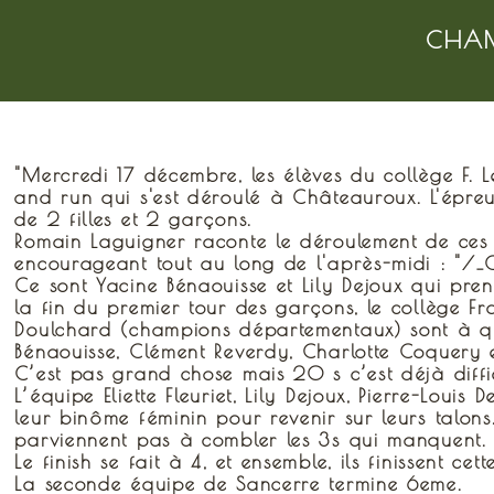
CHAM
"Mercredi 17 décembre, les élèves du collège F. 
and run qui s'est déroulé à Châteauroux. L'épr
de 2 filles et 2 garçons.
Romain Laguigner raconte le déroulement de ces co
encourageant tout au long de l'après-midi : "/_
Ce sont Yacine Bénaouisse et Lily Dejoux qui pre
la fin du premier tour des garçons, le collège Fra
Doulchard (champions départementaux) sont à que
Bénaouisse, Clément Reverdy, Charlotte Coquery
C’est pas grand chose mais 20 s c’est déjà diffic
L’équipe Eliette Fleuriet, Lily Dejoux, Pierre-Lou
leur binôme féminin pour revenir sur leurs talons.
parviennent pas à combler les 3s qui manquent.
Le finish se fait à 4, et ensemble, ils finissent 
La seconde équipe de Sancerre termine 6eme.